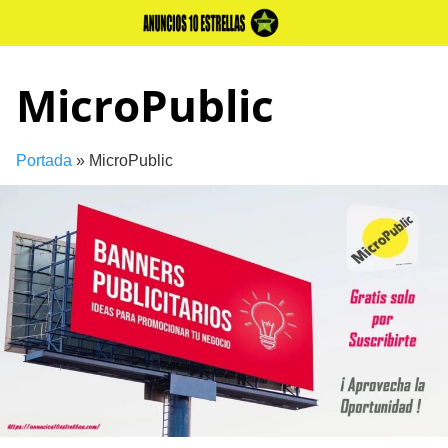
Skip
to
content
MicroPublic
Portada
»
MicroPublic