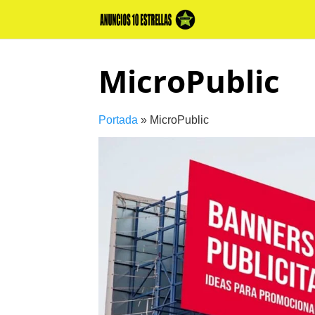
Skip
to
content
MicroPublic
Portada
»
MicroPublic