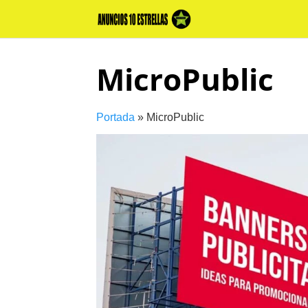
Skip
to
content
MicroPublic
Portada
»
MicroPublic