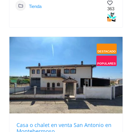
Tienda
363
DESTACADO
POPULARES
Casa o chalet en venta San Antonio en
Montehermoso