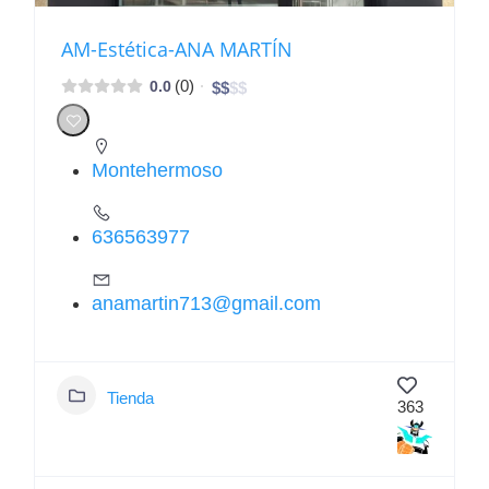
AM-Estética-ANA MARTÍN
(0)
0.0
$
$
$
$
Montehermoso
636563977
anamartin713@gmail.com
Tienda
363