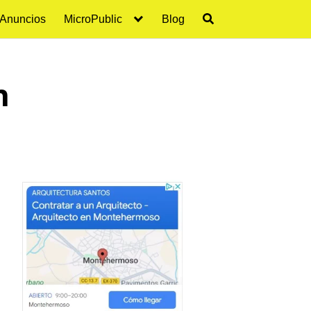
 Anuncios
MicroPublic
Blog
n