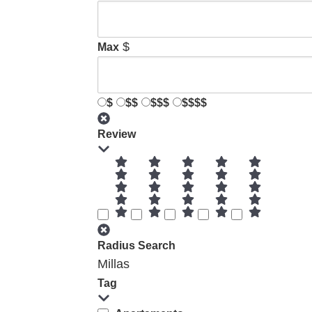
$
Max
$
$$
$$$
$$$$
Review
Radius Search
Millas
Tag