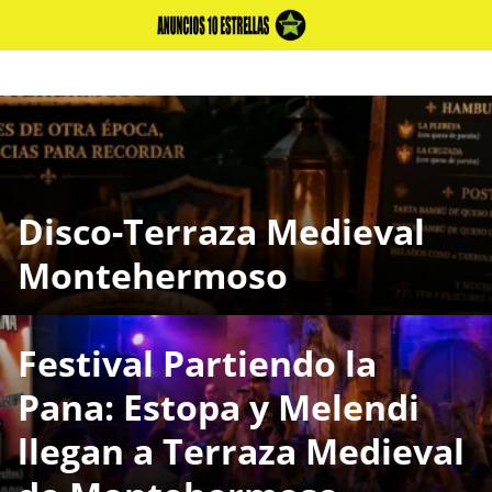
Skip
to
content
Disco-Terraza Medieval
Montehermoso
Festival Partiendo la
Pana: Estopa y Melendi
llegan a Terraza Medieval