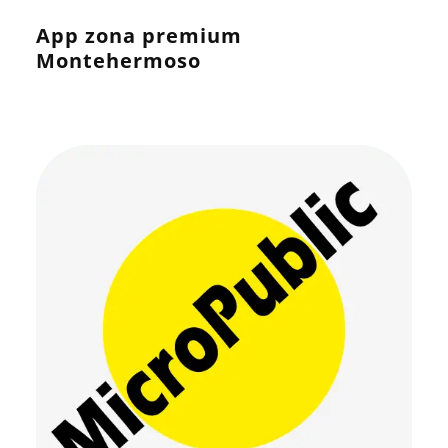
App zona premium
Montehermoso