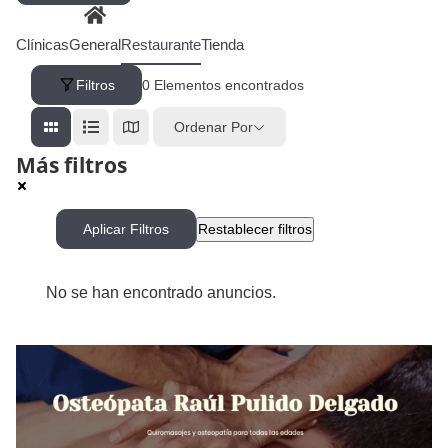
Clínicas
General
Restaurante
Tienda
Filtros
0
Elementos encontrados
Ordenar Por
Más filtros
Aplicar Filtros
Restablecer filtros
No se han encontrado anuncios.