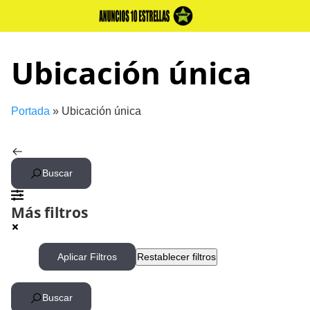
Skip
to
content
Ubicación única
Portada
»
Ubicación única
Buscar
Más filtros
Aplicar Filtros
Restablecer filtros
Buscar